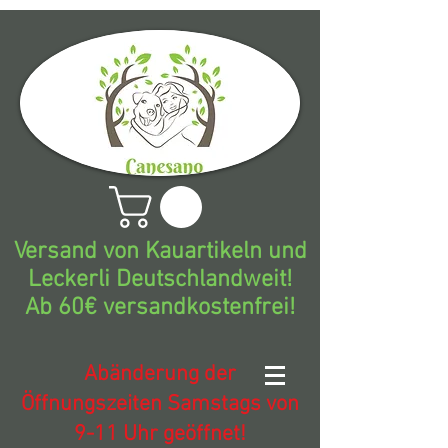
Versand von Kauartikeln und
Leckerli Deutschlandweit!
Ab 60€ versandkostenfrei!
Abänderung der
Öffnungszeiten Samstags von
9-11 Uhr geöffnet!