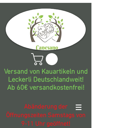
Versand von Kauartikeln und
Leckerli Deutschlandweit!
Ab 60€ versandkostenfrei!
Abänderung der
Öffnungszeiten Samstags von
9-11 Uhr geöffnet!