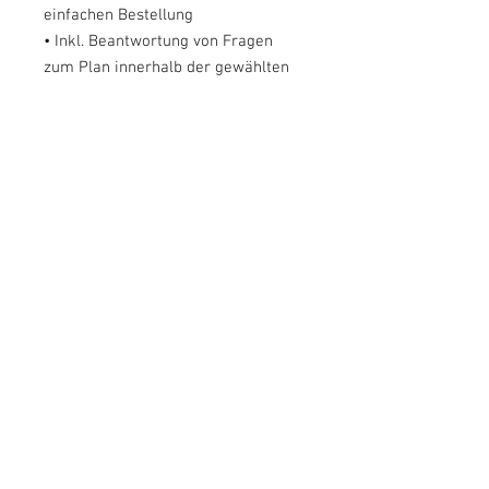
einfachen Bestellung
• Inkl. Beantwortung von Fragen
zum Plan innerhalb der gewählten
Betreuungszeit von 3 Monaten
Abhängig von der Erkrankung ist
Rohfütterung nicht immer sinnvoll.
Deswegen hat dieses Paket die
Option zur Kochfütterung oder
Rohfütterung!
Was bedeutet Betreuungszeit?
Die Betreuungszeit ist die Zeit, in
der Sie mich für Fragen zu der
Ernährung Ihres Tieres kostenfrei
kontaktieren dürfen. Ich lasse Sie
nach Erhalt des Futterplans nicht im
Stich und beantworte innerhalb der
Betreuungszeit alle Fragen zu Ihrer