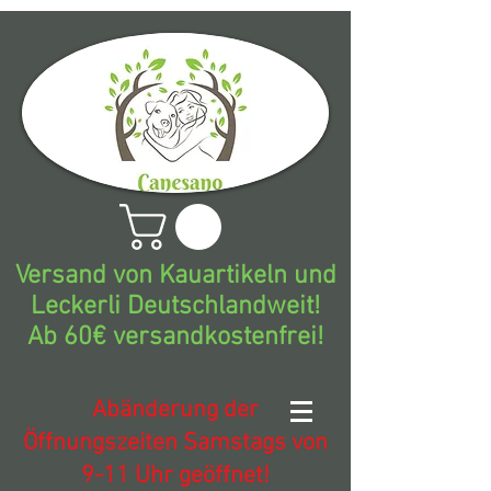
Versand von Kauartikeln und
Leckerli Deutschlandweit!
Ab 60€ versandkostenfrei!
Abänderung der
Öffnungszeiten Samstags von
9-11 Uhr geöffnet!