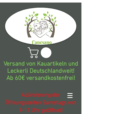
Versand von Kauartikeln und
Leckerli Deutschlandweit!
Ab 60€ versandkostenfrei!
Abänderung der
Öffnungszeiten Samstags von
9-11 Uhr geöffnet!