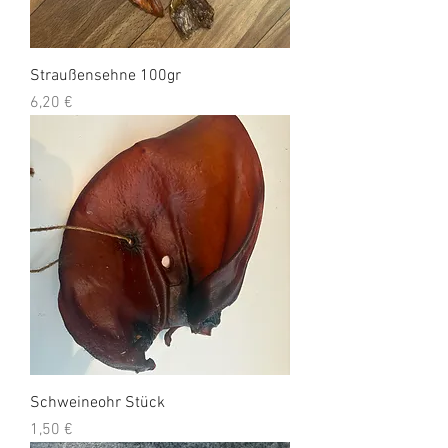
Straußensehne 100gr
Preis
6,20 €
Schweineohr Stück
Preis
1,50 €