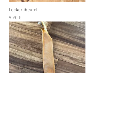
Leckerlibeutel
Preis
9,90 €
Kamelkopfhautstange 40cm
Preis
5,90 €