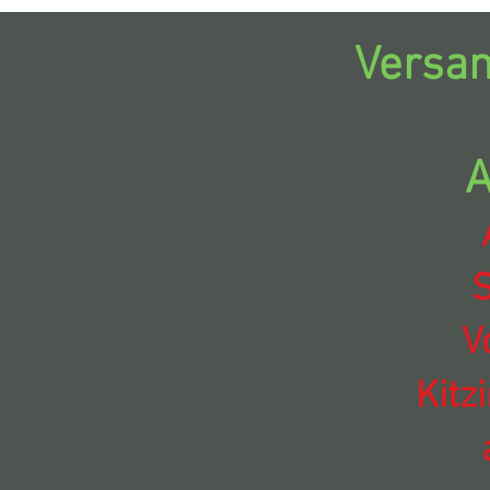
Versan
A
S
V
Kitz