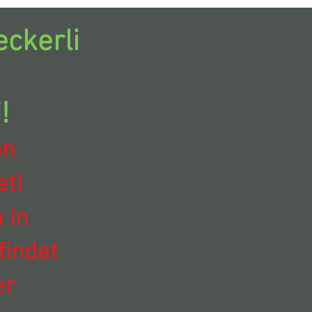
ckerli
!
en
t!
 in
findet
er