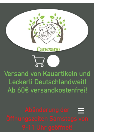
Versand von Kauartikeln und
Leckerli Deutschlandweit!
Ab 60€ versandkostenfrei!
Abänderung der
Öffnungszeiten Samstags von
9-11 Uhr geöffnet!