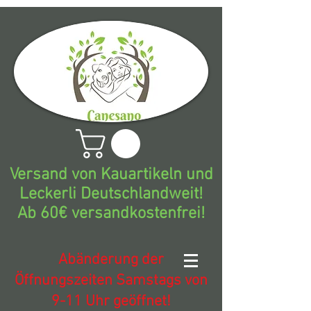
Versand von Kauartikeln und
Leckerli Deutschlandweit!
Ab 60€ versandkostenfrei!
Abänderung der
Öffnungszeiten Samstags von
9-11 Uhr geöffnet!