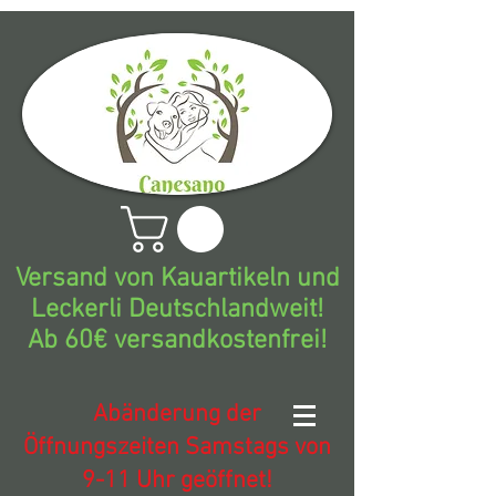
Versand von Kauartikeln und
Leckerli Deutschlandweit!
Ab 60€ versandkostenfrei!
Abänderung der
Öffnungszeiten Samstags von
9-11 Uhr geöffnet!