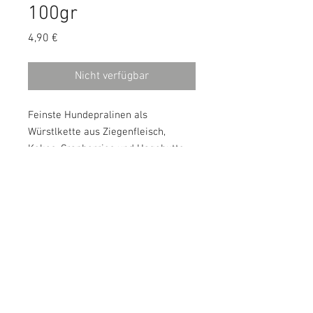
100gr
Preis
4,90 €
Nicht verfügbar
Feinste Hundepralinen als
Würstlkette aus Ziegenfleisch,
Kokos, Cranberries und Hagebutte,
nicht nur unglaublich lecker,
sondern auch unglaublich gesund.
Analytische Bestandteile:
Protein: 46,8%
Rohfett: 29,9%
Rohasche: 8,2%
Wassergehalt: 10,6%
Rohfaser: 3,8%