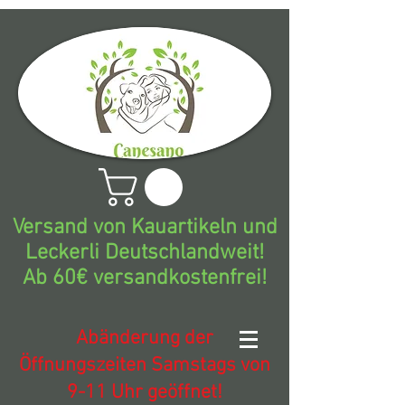
Versand von Kauartikeln und
Leckerli Deutschlandweit!
Ab 60€ versandkostenfrei!
Abänderung der
Öffnungszeiten Samstags von
9-11 Uhr geöffnet!