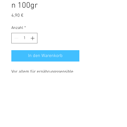
n 100gr
Preis
4,90 €
Anzahl
*
In den Warenkorb
Vor allem für ernährungssensible
Hunde und unter Auschlussdiät sind
unsere schonend luftgetrockneten
Ziegenlungenhappen eine echte
Alternative in handlicher Größe.
Analytische Bestandteile:
Protein: 78,8%
Rohfett: 10,3%
Rohasche: 6,1%