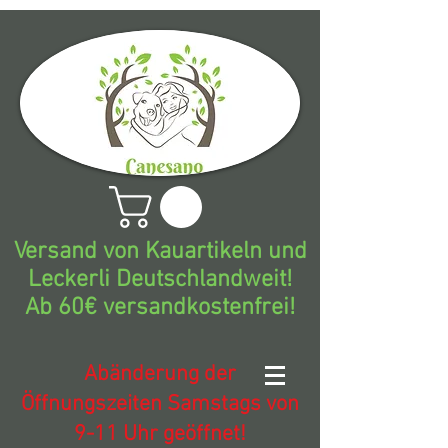
Versand von Kauartikeln und
Leckerli Deutschlandweit!
Ab 60€ versandkostenfrei!
Abänderung der
Öffnungszeiten Samstags von
9-11 Uhr geöffnet!