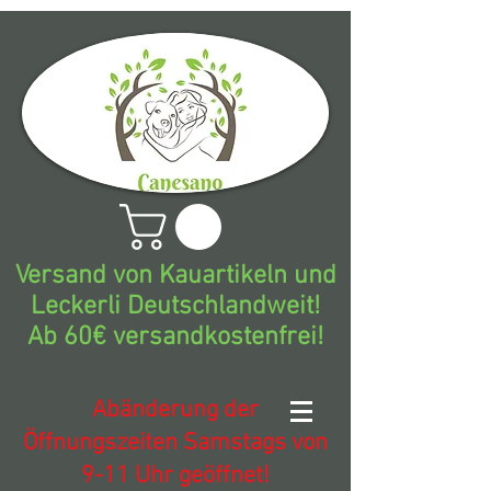
Versand von Kauartikeln und
Leckerli Deutschlandweit!
Ab 60€ versandkostenfrei!
Abänderung der
Öffnungszeiten Samstags von
9-11 Uhr geöffnet!