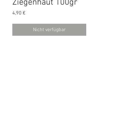
Ziegenhaut 100gr
Preis
4,90 €
Nicht verfügbar
Feinste Ziegenhaut. Ideal für
Allergikerhunde!
Analytische Zusammensetzung:
Protein: 63,2%, Fett: 23,9%, Asche:
2,7%, Feuchtigkeit: 5,1%
© 2018 by Canesano. Proudly
created with
Wix.com