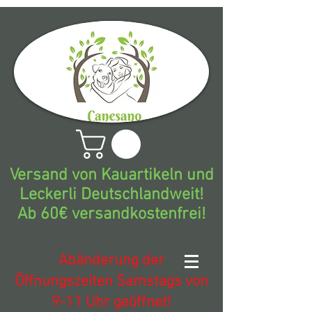
Versand von Kauartikeln und
Leckerli Deutschlandweit!
Ab 60€ versandkostenfrei!
Abänderung der
Öffnungszeiten Samstags von
9-11 Uhr geöffnet!