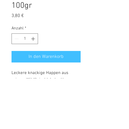
100gr
Preis
3,80 €
Anzahl
*
In den Warenkorb
Leckere knackige Happen aus
reinem Wildfleisch! Jeder Happen
ist etwa 3cm groß!
Zusammensetzung: 100%
Wildfleisch
Analytische Bestandteile:
Rohprotein: 82,3%
Rohfett: 15%