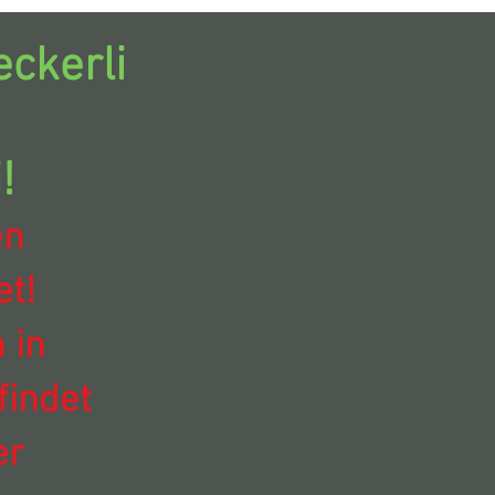
ckerli
!
en
t!
 in
findet
er