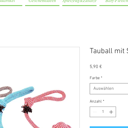
uartikel
Geschenkideen
Spielzeug&Zusätze
Barf-Fleisch
Tauball mit
Preis
5,90 €
Farbe
*
Auswählen
Anzahl
*