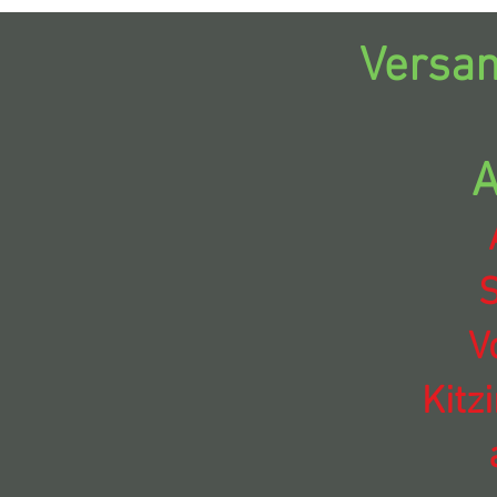
Versan
A
S
V
Kitz