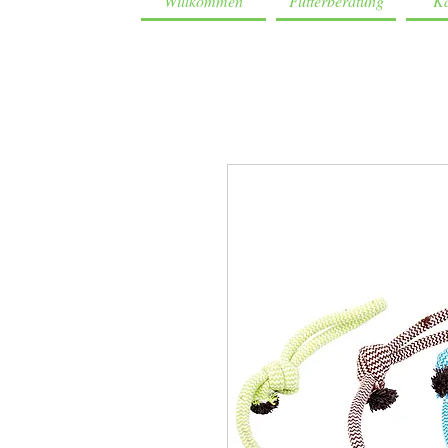
Willkommen
Futterberatung
Ka