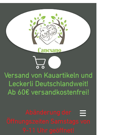
Versand von Kauartikeln und
Leckerli Deutschlandweit!
Ab 60€ versandkostenfrei!
Abänderung der
Öffnungszeiten Samstags von
9-11 Uhr geöffnet!