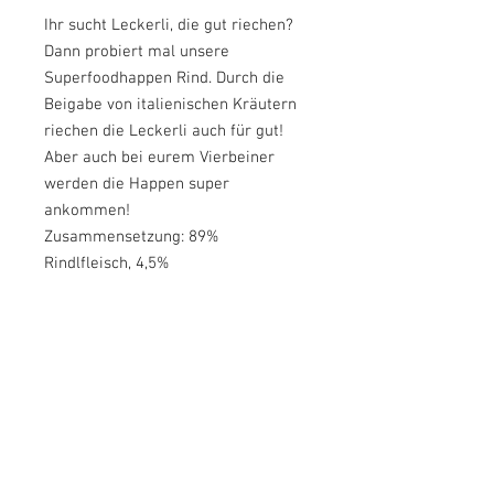
Ihr sucht Leckerli, die gut riechen?
Dann probiert mal unsere
Superfoodhappen Rind. Durch die
Beigabe von italienischen Kräutern
riechen die Leckerli auch für gut!
Aber auch bei eurem Vierbeiner
werden die Happen super
ankommen!
Zusammensetzung: 89%
Rindlfleisch, 4,5%
Kräutermix(Oregano, Thymian,
Basilikum), 6,5% pflanzliche
Nebenerzeugnisse
Analytische Bestandteile:
Rohprotein: 34,99%
Rohfett: 22,01%
Feuchtigkeit: 11,27%