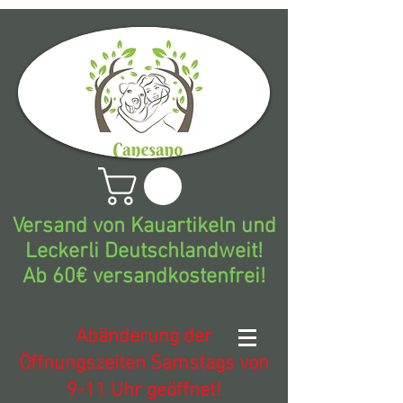
Versand von Kauartikeln und
Leckerli Deutschlandweit!
Ab 60€ versandkostenfrei!
Abänderung der
Öffnungszeiten Samstags von
9-11 Uhr geöffnet!