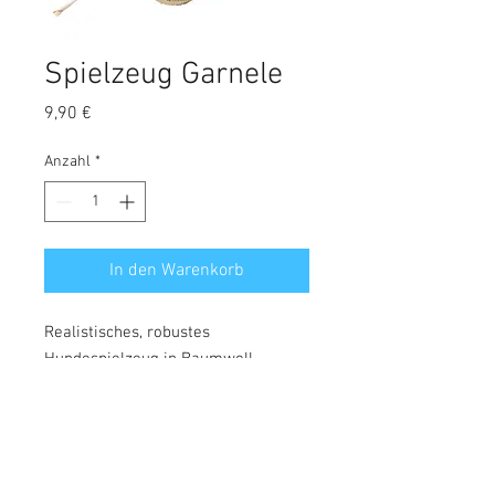
Spielzeug Garnele
Preis
9,90 €
Anzahl
*
In den Warenkorb
Realistisches, robustes
Hundespielzeug in Baumwoll
Dieser großartige duvoplus
Spielzeug aus Baumwolle sieht
natürlich aus und wurde mit
Polyester gefüllt. Dank dieser
Materialien ist dieser coole Figur ein