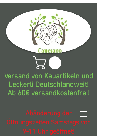
Versand von Kauartikeln und
Leckerli Deutschlandweit!
Ab 60€ versandkostenfrei!
Abänderung der
Öffnungszeiten Samstags von
9-11 Uhr geöffnet!