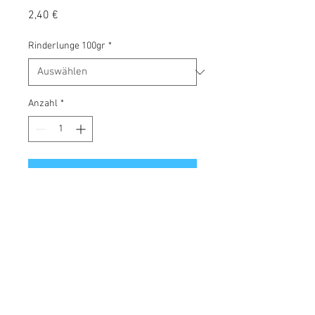
Preis
2,40 €
Rinderlunge 100gr
*
Anzahl
*
In den Warenkorb
Karlorienarmes, relativ weiches
Kauvergnügen; ideal auch für
Welpen und ältere Hunde geeignet,
die noch nicht o. nicht mehr so
zubeissen können.
Analytische Werte: Protein: 54,0%,
Fett: 2,5%, Asche: 1,8%, Faser: 0,5%