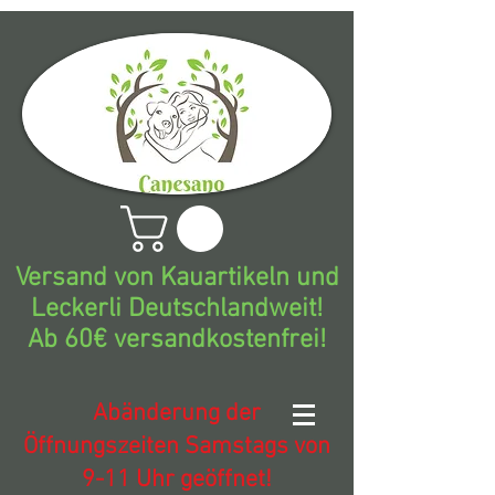
Versand von Kauartikeln und
Leckerli Deutschlandweit!
Ab 60€ versandkostenfrei!
Abänderung der
Öffnungszeiten Samstags von
9-11 Uhr geöffnet!