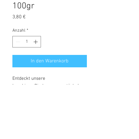
100gr
Preis
3,80 €
Anzahl
*
In den Warenkorb
Entdeckt unsere
knackigen Rindergaumenstücke!
Super lecker für jeden Vierbeiner!
Natürlich wie immer zu 100% Natur!
Keine Konservierungs- oder
Farbstoffe!
Analytische Bestandteile:
Rohprotein: 65,0%