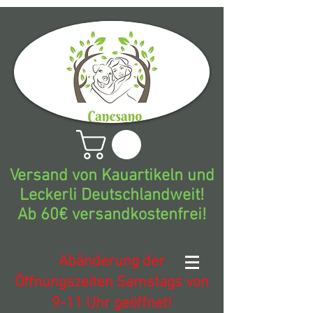
Versand von Kauartikeln und
Leckerli Deutschlandweit!
Ab 60€ versandkostenfrei!
Abänderung der
Öffnungszeiten Samstags von
9-11 Uhr geöffnet!