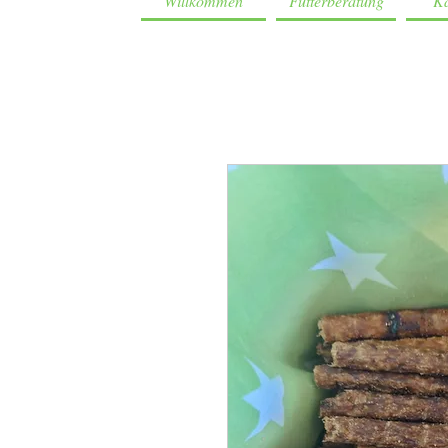
Willkommen
Futterberatung
Ka