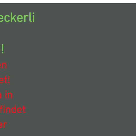
ckerli
!
en
t!
 in
findet
er