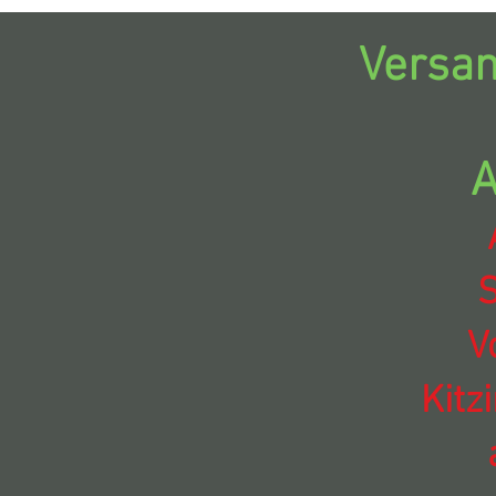
Versan
A
S
V
Kitz