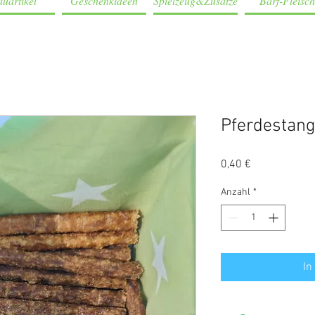
uartikel
Geschenkideen
Spielzeug&Zusätze
Barf-Fleisch
Pferdestang
Preis
0,40 €
Anzahl
*
In