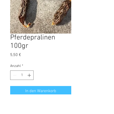
Pferdepralinen
100gr
Preis
5,50 €
Anzahl
*
In den Warenkorb
Ideal für alle Allergikerhunde. Kleine
feine Hundepralinen aus