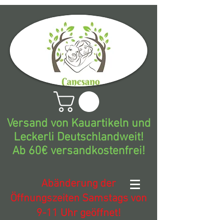
Versand von Kauartikeln und
Leckerli Deutschlandweit!
Ab 60€ versandkostenfrei!
Abänderung der
Öffnungszeiten Samstags von
9-11 Uhr geöffnet!