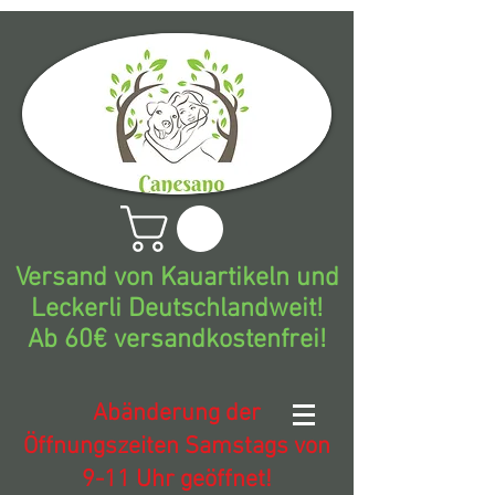
Versand von Kauartikeln und
Leckerli Deutschlandweit!
Ab 60€ versandkostenfrei!
Abänderung der
Öffnungszeiten Samstags von
9-11 Uhr geöffnet!