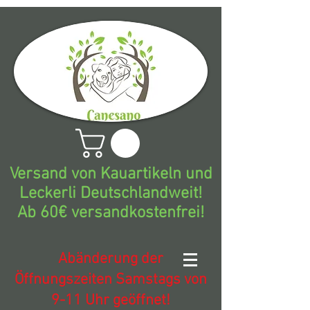
Versand von Kauartikeln und
Leckerli Deutschlandweit!
Ab 60€ versandkostenfrei!
Abänderung der
Öffnungszeiten Samstags von
9-11 Uhr geöffnet!