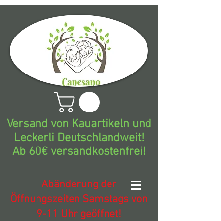
Versand von Kauartikeln und
Leckerli Deutschlandweit!
Ab 60€ versandkostenfrei!
Abänderung der
Öffnungszeiten Samstags von
9-11 Uhr geöffnet!