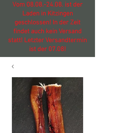
Vom
08.08.-24.08
. ist der
Laden in Kitzingen
geschlossen! In der Zeit
findet auch kein Versand
statt! Letzter Versandtermin
ist der 07.08!