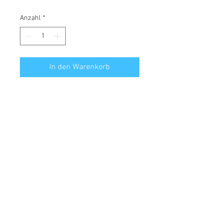
Anzahl
*
In den Warenkorb
Rückseite aus rutschfestem Gummi
und Vorderseite ist abwischbar!
Material: Oberseite Polyester ┊
Rückseite Gummi
Größe: Länge ca. 45 cm ┊ Breite ca.
25 cm
© 2018 by Canesano. Proudly
created with
Wix.com