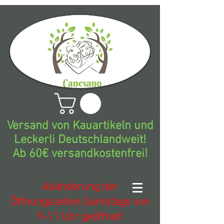
Versand von Kauartikeln und
Leckerli Deutschlandweit!
Ab 60€ versandkostenfrei!
Abänderung der
Öffnungszeiten Samstags von
9-11 Uhr geöffnet!