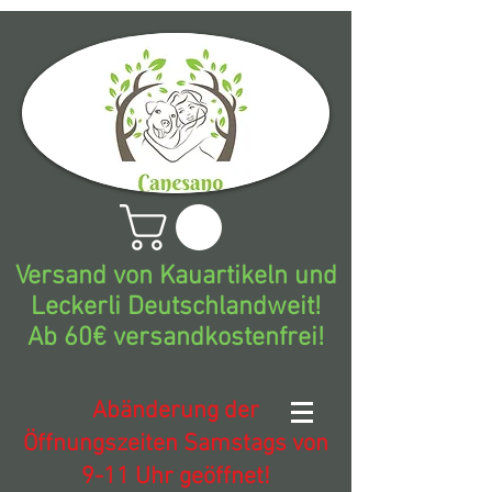
Versand von Kauartikeln und
Leckerli Deutschlandweit!
Ab 60€ versandkostenfrei!
Abänderung der
Öffnungszeiten Samstags von
9-11 Uhr geöffnet!