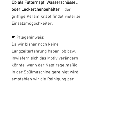
Ob als Futternapf, Wasserschüssel,
oder Leckerchenbehälter
... der
griffige Keramiknapf findet vielerlei
Einsatzmöglichkeiten.
☛ Pflegehinweis:
Da wir bisher noch keine
Langzeiterfahrung haben, ob bzw.
inwiefern sich das Motiv verändern
könnte, wenn der Napf regelmäßig
in der Spülmaschine gereinigt wird,
empfehlen wir die Reinigung per
Hand.
Wir stecken unsere Näpfe allerdings
immer mal wieder bei normalen
Temperaturen mit in die
Spülmaschine und können
bisher
keinerlei
Veränderungen
feststellen.