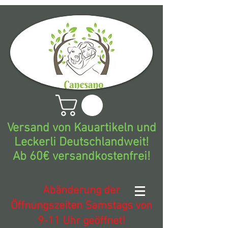
Versand von Kauartikeln und
Leckerli Deutschlandweit!
Ab 60€ versandkostenfrei!
Abänderung der
Öffnungszeiten Samstags von
9-11 Uhr geöffnet!