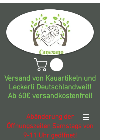
Versand von Kauartikeln und
Leckerli Deutschlandweit!
Ab 60€ versandkostenfrei!
Abänderung der
Öffnungszeiten Samstags von
9-11 Uhr geöffnet!