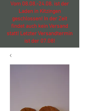
Vom
08.08.-24.08
. ist der
Laden in Kitzingen
geschlossen! In der Zeit
findet auch kein Versand
statt! Letzter Versandtermin
ist der 07.08!