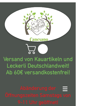
Versand von Kauartikeln und
Leckerli Deutschlandweit!
Ab 60€ versandkostenfrei!
Abänderung der
Öffnungszeiten Samstags von
9-11 Uhr geöffnet!