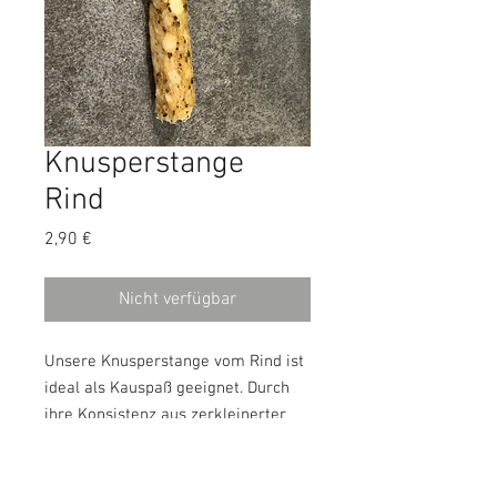
Knusperstange
Rind
Preis
2,90 €
Nicht verfügbar
Unsere Knusperstange vom Rind ist
ideal als Kauspaß geeignet. Durch
ihre Konsistenz aus zerkleinerter
Rinderhaut ist sie besonders für
Hunde geeignet, die gerne kauen
und der Snack nicht zu hart sein