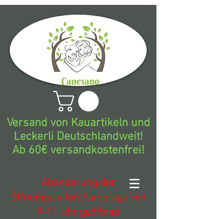
Versand von Kauartikeln und
Leckerli Deutschlandweit!
Ab 60€ versandkostenfrei!
Abänderung der
Öffnungszeiten Samstags von
9-11 Uhr geöffnet!