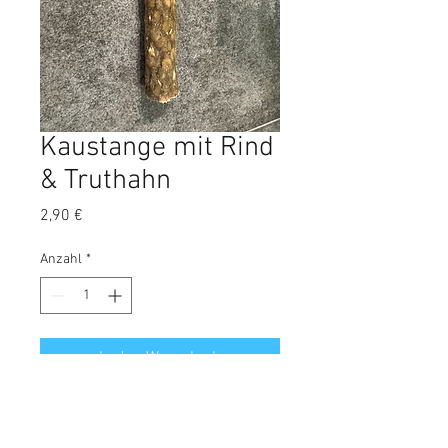
Kaustange mit Rind
& Truthahn
Preis
2,90 €
Anzahl
*
In den Warenkorb
Knusprige schmackhafte Kaurolle
mit Rind und Truthahn gemischt! Ca