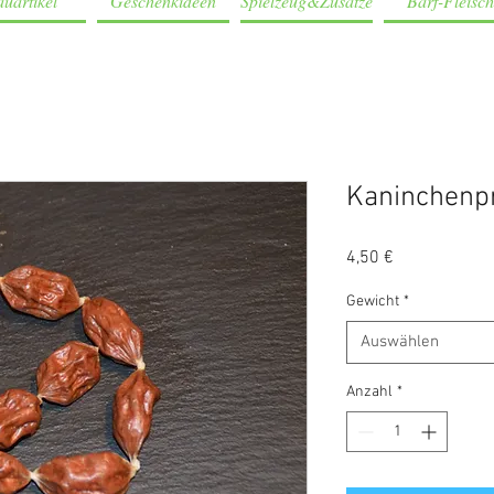
uartikel
Geschenkideen
Spielzeug&Zusätze
Barf-Fleisch
Kaninchenpr
Preis
4,50 €
Gewicht
*
Auswählen
Anzahl
*