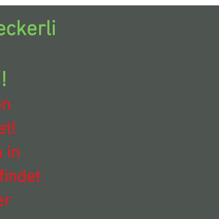
ckerli
!
en
t!
 in
findet
er