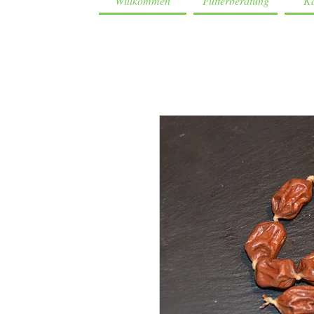
Willkommen
Futterberatung
Ka