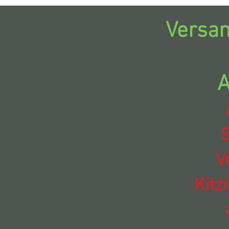
Versan
A
S
V
Kitz