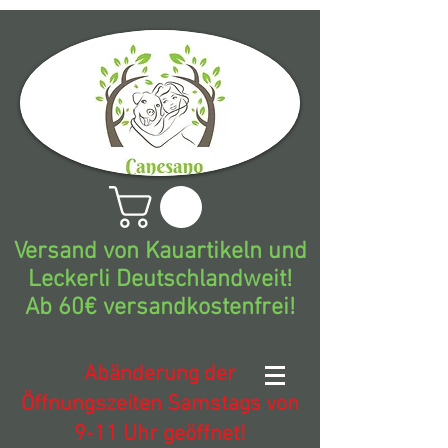
Versand von Kauartikeln und
Leckerli Deutschlandweit!
Ab 60€ versandkostenfrei!
Abänderung der
Öffnungszeiten Samstags von
9-11 Uhr geöffnet!