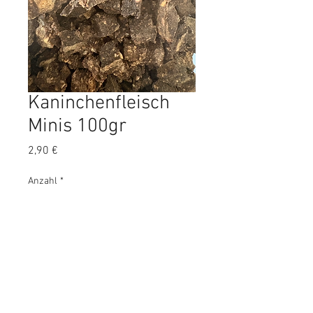
Kaninchenfleisch
Minis 100gr
Preis
2,90 €
Anzahl
*
In den Warenkorb
Knackige leckere Kanichenfleisch
Minis. Ideal für Welpen und