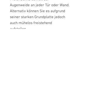
Augenweide an jeder Tür oder Wand.
Alternativ können Sie es aufgrund
seiner starken Grundplatte jedoch
auch mühelos freistehend
aufstellen.
Der authentische Handmade-Look
im trendigen Cottage-Stil, fügt sich
harmonisch in jede Einrichtung ein.
Hinweis: Das Schild ist nicht
wetterfest und ausschließlich für
den Inneneinsatz vorgesehen.
Aufgrund von unterschiedlichen
Monitoreinstellungen, sind
Farbabweichungen möglich.
Format:
24x9cm, 1,6cm stark
Druck:
Cremeweiß lackiertes
Holz – direkt bedruckt
Befestigung:
Mit Baumwollkordel