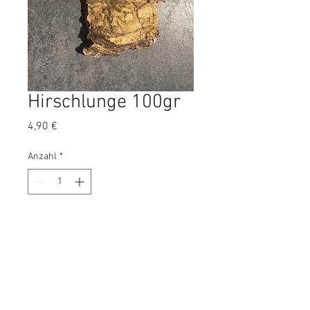
Hirschlunge 100gr
Preis
4,90 €
Anzahl
*
In den Warenkorb
Leckere Hirschlunge. Super leicht
und unterschiedlich große Stücke.
100% Natur.