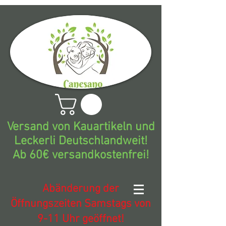
Versand von Kauartikeln und
Leckerli Deutschlandweit!
Ab 60€ versandkostenfrei!
Abänderung der
Öffnungszeiten Samstags von
9-11 Uhr geöffnet!