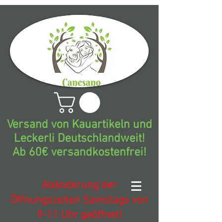
Versand von Kauartikeln und
Leckerli Deutschlandweit!
Ab 60€ versandkostenfrei!
Abänderung der
Öffnungszeiten Samstags von
9-11 Uhr geöffnet!