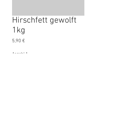
Hirschfett gewolft
1kg
Preis
5,90 €
Anzahl
*
In den Warenkorb
FEtt vom Hirsch aus freier Wildbahn
gewolft 1kg