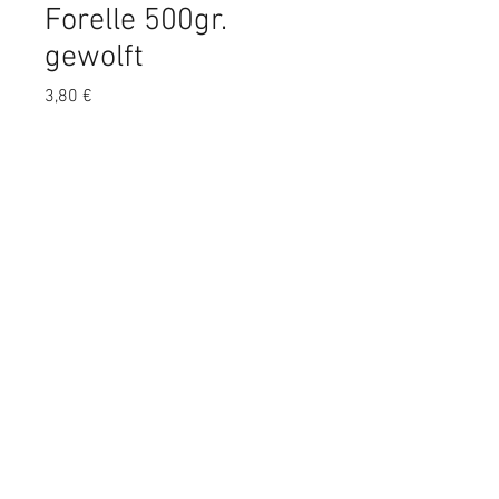
Forelle 500gr.
gewolft
Preis
3,80 €
Anzahl
*
In den Warenkorb
Forelle gewolft 500gr
© 2018 by Canesano. Proudly
created with
Wix.com