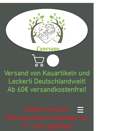
Versand von Kauartikeln und
Leckerli Deutschlandweit!
Ab 60€ versandkostenfrei!
Abänderung der
Öffnungszeiten Samstags von
9-11 Uhr geöffnet!