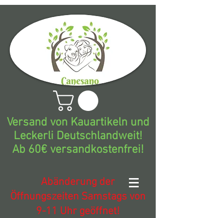
Versand von Kauartikeln und
Leckerli Deutschlandweit!
Ab 60€ versandkostenfrei!
Abänderung der
Öffnungszeiten Samstags von
9-11 Uhr geöffnet!