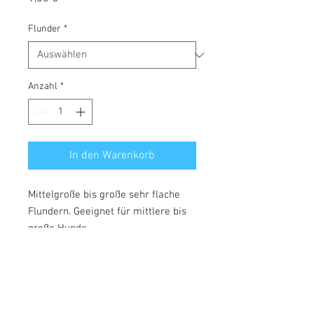
Flunder
*
Anzahl
*
In den Warenkorb
Mittelgroße bis große sehr flache
Flundern. Geeignet für mittlere bis
große Hunde.
Hierbei handelt es sich um leckere
und schonend heißluftgetrocknete
ganze Fische.
Wir bieten Ihnen 100 % Natur; frei
von jeglichen Zusatzstoffen.