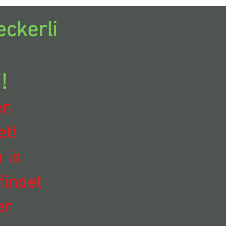
ckerli
!
en
t!
 in
findet
er