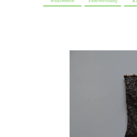
Willkommen
Futterberatung
Ka