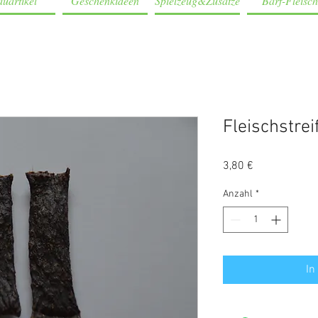
uartikel
Geschenkideen
Spielzeug&Zusätze
Barf-Fleisch
Fleischstre
Preis
3,80 €
Anzahl
*
In