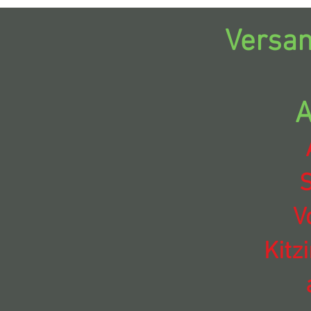
Versan
A
S
V
Kitz