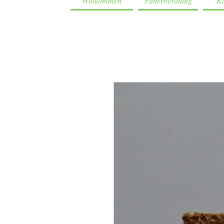
Willkommen
Futterberatung
Ka