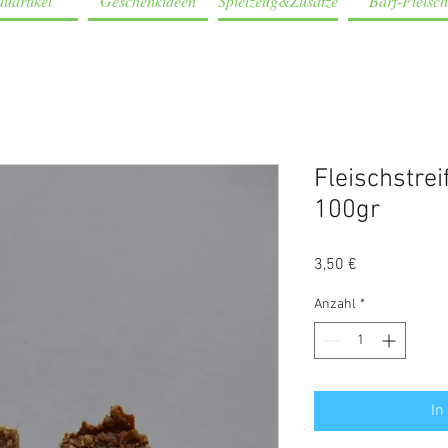
uartikel
Geschenkideen
Spielzeug&Zusätze
Barf-Fleisch
Fleischstre
100gr
Preis
3,50 €
Anzahl
*
In