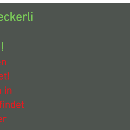
ckerli
!
en
t!
 in
findet
er