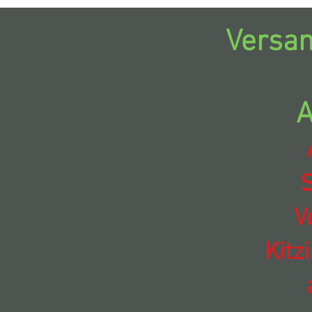
Versan
A
S
V
Kitz