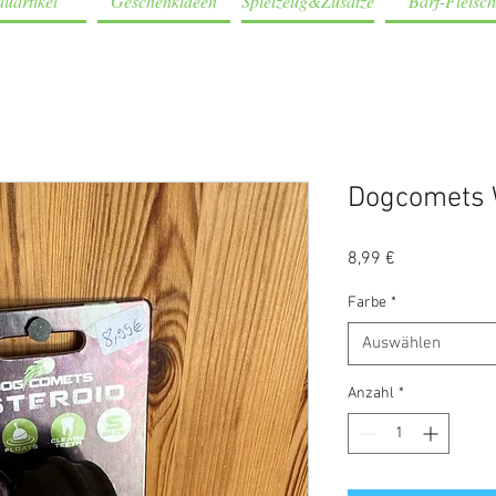
uartikel
Geschenkideen
Spielzeug&Zusätze
Barf-Fleisch
Dogcomets 
Preis
8,99 €
Farbe
*
Auswählen
Anzahl
*