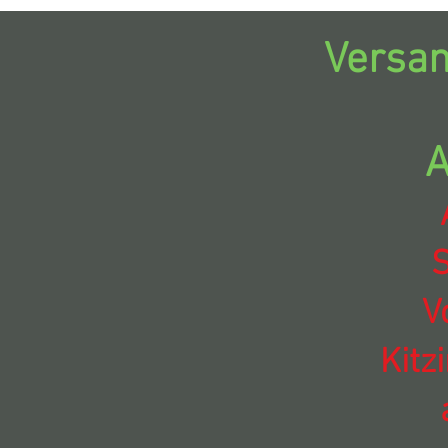
Versan
A
S
V
Kitz