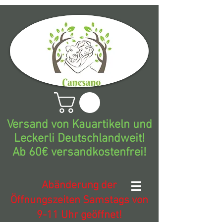
Versand von Kauartikeln und
Leckerli Deutschlandweit!
Ab 60€ versandkostenfrei!
Abänderung der
Öffnungszeiten Samstags von
9-11 Uhr geöffnet!