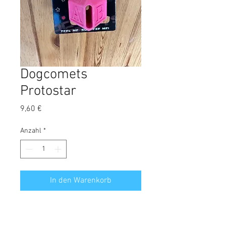
Dogcomets
Protostar
Preis
9,60 €
Anzahl
*
In den Warenkorb
Kubus aus Naturkautschuk
Dieser Kubus springt in alle