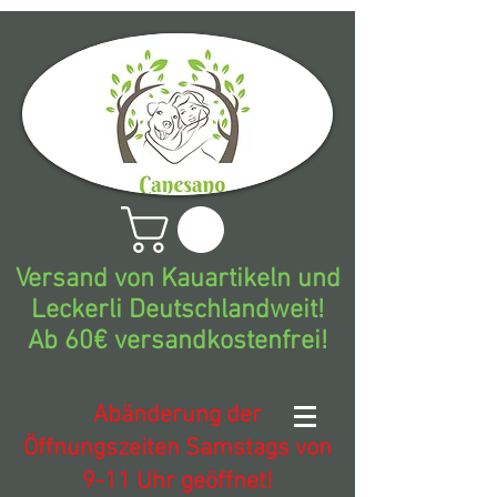
Versand von Kauartikeln und
Leckerli Deutschlandweit!
Ab 60€ versandkostenfrei!
Abänderung der
Öffnungszeiten Samstags von
9-11 Uhr geöffnet!