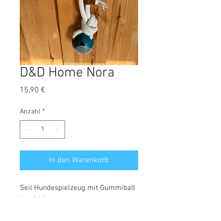
D&D Home Nora
Preis
15,90 €
Anzahl
*
In den Warenkorb
Seil Hundespielzeug mit Gummiball
Der D&D Home Nora ist ein
Hundespielzeug aus robustem