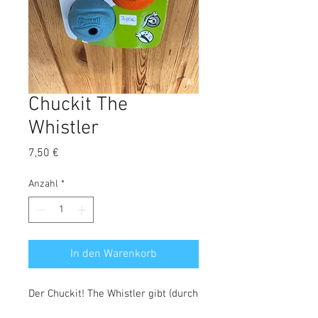
Chuckit The
Whistler
Preis
7,50 €
Anzahl
*
In den Warenkorb
Der Chuckit! The Whistler gibt (durch
die Löcher im Ball) beim Spielen ein