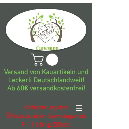
Versand von Kauartikeln und
Leckerli Deutschlandweit!
Ab 60€ versandkostenfrei!
Abänderung der
Öffnungszeiten Samstags von
9-11 Uhr geöffnet!