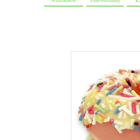
Willkommen
Futterberatung
Ka