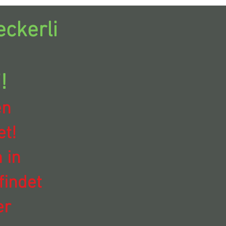
ckerli
!
en
t!
 in
findet
er