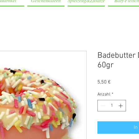
uartikel
Geschenkideen
Spielzeug&Zusätze
Barf-Fleisch
Badebutter 
60gr
Preis
5,50 €
Anzahl
*
In