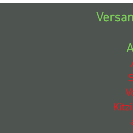
Versan
A
S
V
Kitz