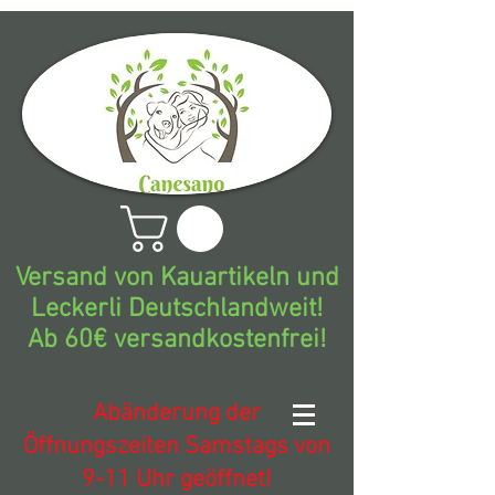
Versand von Kauartikeln und
Leckerli Deutschlandweit!
Ab 60€ versandkostenfrei!
Abänderung der
Öffnungszeiten Samstags von
9-11 Uhr geöffnet!