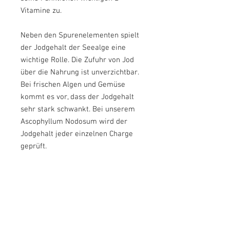
Vitamine zu.
Neben den Spurenelementen spielt
der Jodgehalt der Seealge eine
wichtige Rolle. Die Zufuhr von Jod
über die Nahrung ist unverzichtbar.
Bei frischen Algen und Gemüse
kommt es vor, dass der Jodgehalt
sehr stark schwankt. Bei unserem
Ascophyllum Nodosum wird der
Jodgehalt jeder einzelnen Charge
geprüft.
Ascophyllum nodosum enthält
außerdem eine größere Menge
Alginate. Alginate sind in der Lage,
die toxischen Schwermetalle - vor
allem Quecksilber und Cadmium -