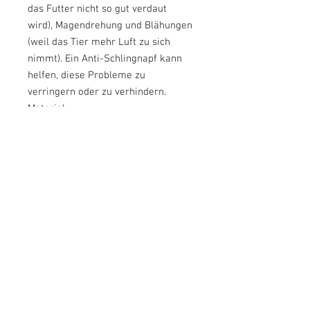
das Futter nicht so gut verdaut
wird), Magendrehung und Blähungen
(weil das Tier mehr Luft zu sich
nimmt). Ein Anti-Schlingnapf kann
helfen, diese Probleme zu
verringern oder zu verhindern.
Material
Der Eat Slow Live Longer
Langsamfresser ist aus
lebensmittelechtem Kunststoff
hergestellt, der frei von BPA, PVC
und Phthalaten ist. Die rutschfesten
Füße sind aus Gummi.
Verwendung
Verwenden Sie den Anti-Schlingnapf
für die tägliche(n) Portion(en) an
Trockenfutter. Verteilen Sie das
Trockenfutter gleichmäßig auf dem
Futternapf. Dieser Futternapf kann