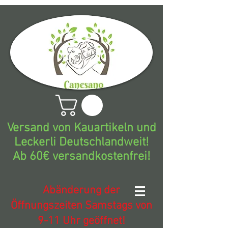
Versand von Kauartikeln und
Leckerli Deutschlandweit!
Ab 60€ versandkostenfrei!
Abänderung der
Öffnungszeiten Samstags von
9-11 Uhr geöffnet!