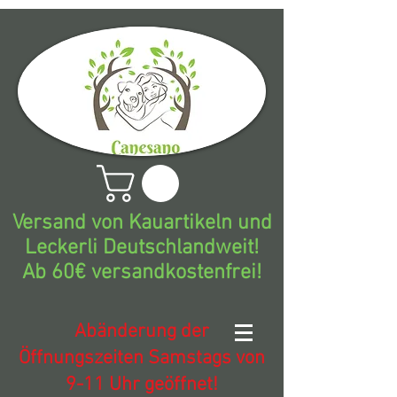
Versand von Kauartikeln und
Leckerli Deutschlandweit!
Ab 60€ versandkostenfrei!
Abänderung der
Öffnungszeiten Samstags von
9-11 Uhr geöffnet!