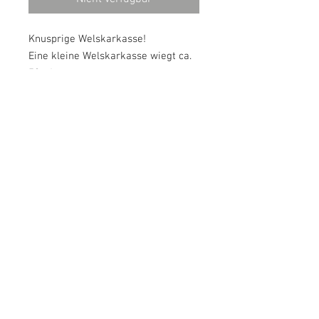
Knusprige Welskarkasse!
Eine kleine Welskarkasse wiegt ca.
50gr!
Eine große Welskarkasse wiegt ca.
140gr!
Analytische Zusammensetzung:
Protein: 46,2%, Fett: 35,6%, Asche:
6,0%, Feuchtigkeit: 12,2%
© 2018 by Canesano. Proudly
created with
Wix.com