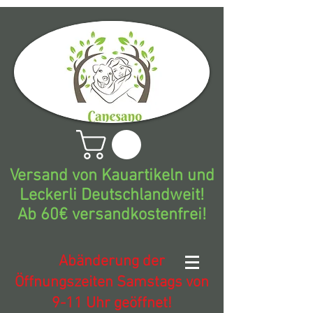
Versand von Kauartikeln und
Leckerli Deutschlandweit!
Ab 60€ versandkostenfrei!
Abänderung der
Öffnungszeiten Samstags von
9-11 Uhr geöffnet!