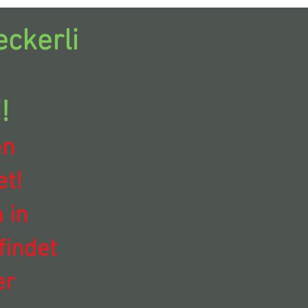
ckerli
!
en
t!
 in
findet
er