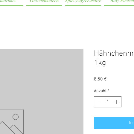
uartikel
Geschenkideen
Spielzeug&Zusätze
Barf-Fleisch
Hähnchenmus
1kg
Preis
8,50 €
Anzahl
*
In