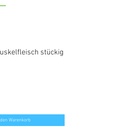
kelfleisch stückig
 den Warenkorb