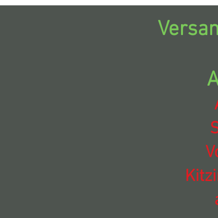
Versan
A
S
V
Kitz