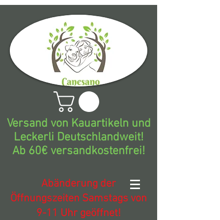
Versand von Kauartikeln und
Leckerli Deutschlandweit!
Ab 60€ versandkostenfrei!
Abänderung der
Öffnungszeiten Samstags von
9-11 Uhr geöffnet!