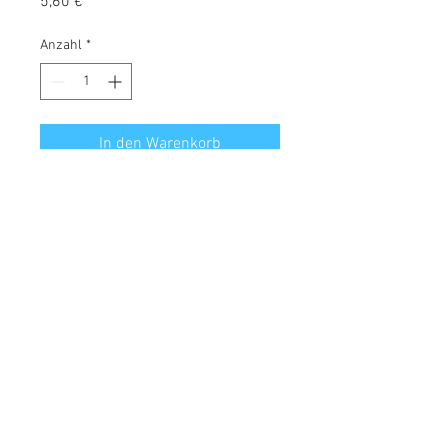
Preis
5,60 €
Anzahl
*
In den Warenkorb
35cm lange Pferdeluftröhre. Der
ideale Kauspaß für alle Allergiker.
Analytische Bestandteile:
Rohprotein: 70%
Feuchtigkeit: 72%
Rohfett: 4%
© 2018 by Canesano. Proudly
created with
Wix.com