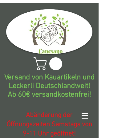
Versand von Kauartikeln und
Leckerli Deutschlandweit!
Ab 60€ versandkostenfrei!
Abänderung der
Öffnungszeiten Samstags von
9-11 Uhr geöffnet!